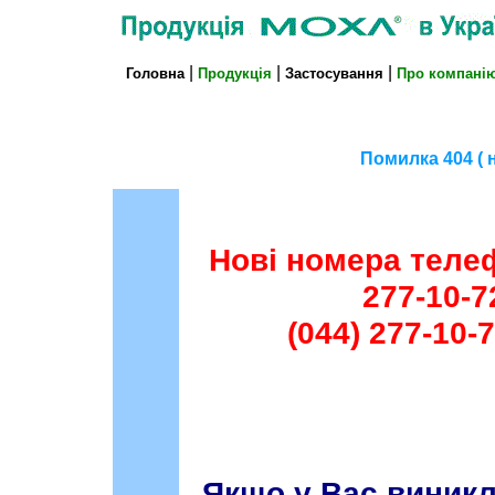
|
|
|
Головна
Продукція
Застосування
Про компані
Помилка
404 ( 
Нові номера телеф
277-10-7
(044) 277-10-
Якщо у Вас виникл