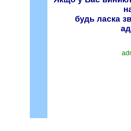
н
будь ласка з
ад
ad