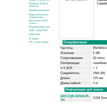
Серие
Сервера Serial в
Ethernet
Fieldbus решения
Индустриальные
компьютеры
Мультипортовые
платы
Медиаконверторы
USB - serial HUB
USB HUB
IP видео
Спецификации
ПО и аксессуары
Частоты
850/900/
Усиление
5 dBi
Сопротивление
50 ohms
Поляризация
линейная
V.S.W.R.
< 2
Соединитель
SMA (M)
Длина
370 мм
Длина кабеля
3 m
Информация для заказа
ANT-CQB-AHSM-05-
GSM Omni
3m