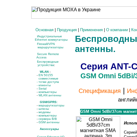
Основная
|
Продукция
|
Применения
|
О компании
|
Ко
Беспроводные
Индустриальные
Ethernet коммутаторы
Firewall/VPN
антенны.
маршрутизаторы
Secure Remote
Access
Беспроводные
Серия
ANT-
устройства
:
WLAN
:
GSM Omni 5dBi/
-
EN 50155
совместимые
- точки доступа
-
клиенты
|
-
Serial
Спецификация
Инф
-
компьютеры
-
WLAN антенны
англий
GSM/GPRS:
-
маршрутизаторы
-
шлюзы
GSM Omni 5dBi/37cm магнит
-
модемы
-
компьютеры
-
сервера В/В
-
GSM антенны
Испол
Аксессуары
Серие
Серие
Серия Ethernet I/O