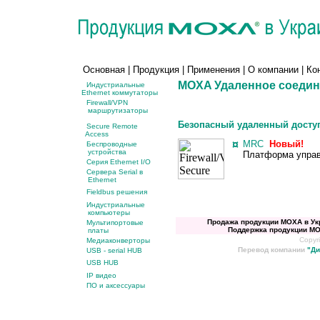
Основная
|
Продукция
|
Применения
|
О компании
|
Ко
MOXA
Удаленное соедин
Индустриальные
Ethernet коммутаторы
Firewall/VPN
маршрутизаторы
Безопасный удаленный досту
Secure Remote
Access
¤
MRC
Новый!
Беспроводные
устройства
Платформа управ
Серия Ethernet I/O
Сервера Serial в
Ethernet
Fieldbus решения
Индустриальные
компьютеры
Продажа продукции MOXA
в
Ук
Мультипортовые
Поддержка продукции M
платы
Copyri
Медиаконверторы
Перевод компании
"
Ди
USB - serial HUB
USB HUB
IP видео
ПО и аксессуары