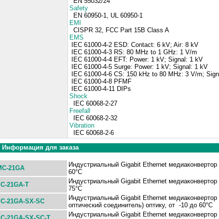
EN 55032/24
Safety
EN 60950-1, UL 60950-1
EMI
CISPR 32, FCC Part 15B Class A
EMS
IEC 61000-4-2 ESD: Contact: 6 kV; Air: 8 kV
IEC 61000-4-3 RS: 80 MHz to 1 GHz: 1 V/m
IEC 61000-4-4 EFT: Power: 1 kV; Signal: 1 kV
IEC 61000-4-5 Surge: Power: 1 kV; Signal: 1 kV
IEC 61000-4-6 CS: 150 kHz to 80 MHz: 3 V/m; Sign
IEC 61000-4-8 PFMF
IEC 61000-4-11 DIPs
Shock
IEC 60068-2-27
Freefall
IEC 60068-2-32
Vibration
IEC 60068-2-6
Информация для заказа
Индустриальный Gigabit Ethernet медиаконвертор 
MC-21GA
60°C
Индустриальный Gigabit Ethernet медиаконвертор 
MC-21GA-T
75°C
Индустриальный Gigabit Ethernet медиаконвертор 
MC-21GA-SX-SC
оптический соединитель) оптику, от -10 до 60°C
Индустриальный Gigabit Ethernet медиаконвертор 
C-21
GA-SX-SC-T