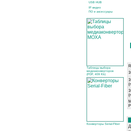
USB HUB
IP видео
ПО и аксессуары
R
Таблицы выбора
медиаконверторов
1
(PDF, 409 Kb)
1
(
1
(
M
P
Конверторы Serial-Fiber
Д