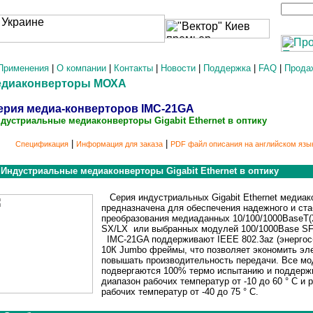
Применения
|
О компании
|
Контакты
|
Новости
|
Поддержка
|
FAQ
|
Прода
едиаконверторы МОХА
рия медиа-конверторов IMC-21GA
дустриальные медиаконверторы Gigabit Ethernet в оптику
|
|
Спецификация
Информация для заказа
PDF файл описания на английском язы
Индустриальные медиаконверторы Gigabit Ethernet в оптику
Серия индустриальных Gigabit Ethernet медиак
предназначена для обеспечения надежного и ст
преобразования медиаданных 10/100/1000BaseT(X
SX/LX или выбранных модулей 100/1000Base SF
IMC-21GA поддерживают IEEE 802.3az (энергосб
10К Jumbo фреймы, что позволяет экономить эл
повышать производительность передачи. Все м
подвергаются 100% термо испытанию и поддерж
диапазон рабочих температур от -10 до 60 ° C и
рабочих температур от -40 до 75 ° C.