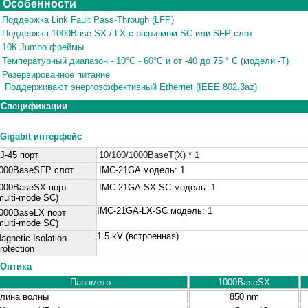
Особенности
Поддержка Link Fault Pass-Through (LFP)
П
оддержка 1000Base-SX / LX с разъемом SC или SFP слот
10К Jumbo фреймы
Температурный диапазон - 10°C - 60°C
и от -40 до 75 ° C (модели -T)
Резервированное питание
Поддерживают энергоэффективный Ethernet (IEEE 802.3az)
Спецификации
Gigabit интерфейс
J-45 порт
10/100/1000BaseT(X) * 1
000BaseSFP слот
IMC-21GA модель: 1
000BaseSX порт
IMC-21GA-SX-SC модель: 1
multi-mode SC)
IMC-21GA-LX-SC модель: 1
000BaseLX порт
multi-mode SC)
1.5 kV (встроенная)
agnetic Isolation
rotection
Оптика
Параметр
1000BaseSX
лина волны
850 nm