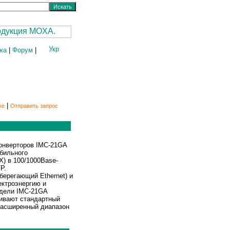
жа
|
Форум
|
|
ке
Отправить запрос
онверторов IMC-21GA
абильного
) в 100/1000Base-
P.
ерегающий Ethernet) и
ектроэнергию и
одели IMC-21GA
ивают стандартный
 расширенный диапазон