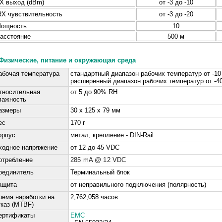
X выход (dBm)
от -3 до -10
RX чувствительность
от -3 до -20
ощность
10
асстояние
500 м
Физические, питание и окружающая среда
абочая температура
стандартный диапазон рабочих температур от -10 
расширенный диапазон рабочих температур от -40 
тносительная
от 5 до 90% RH
лажность
азмеры
30 x 125 x 79 мм
ес
170 г
орпус
метал
, крепление - DIN-Rail
ходное напряжение
от 12 до 45 VDC
отребление
285 mA @ 12 VDC
оединитель
Терминальный блок
ащита
от неправильного подключения (полярность)
ремя наработки на
2,762,058 часов
тказ (MTBF)
ертификаты
EMC