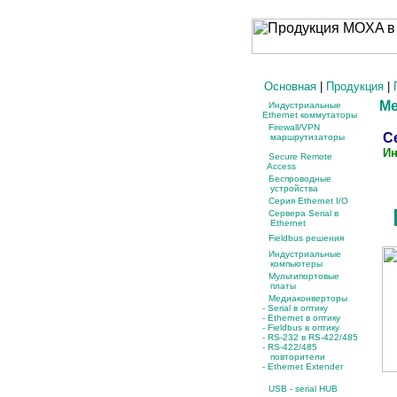
Основная
|
Продукция
|
М
Индустриальные
Ethernet коммутаторы
Firewall/VPN
Се
маршрутизаторы
Ин
Secure Remote
Access
Беспроводные
устройства
Серия Ethernet I/O
Сервера Serial в
Ethernet
Fieldbus решения
Индустриальные
компьютеры
Мультипортовые
платы
Медиаконверторы
- Serial в оптику
-
Ethernet в оптику
-
Fieldbus в оптику
-
RS-232 в RS-422/485
-
RS-422/485
повторители
- Ethernet Extender
USB - serial HUB