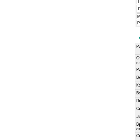
T
М
Р
Р
О
в
Р
В
К
В
П
С
З
В
о
С