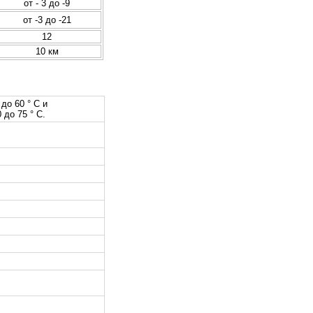
от - 3 до -9
от -3 до -21
12
10 км
до 60 ° C и
до 75 ° C.