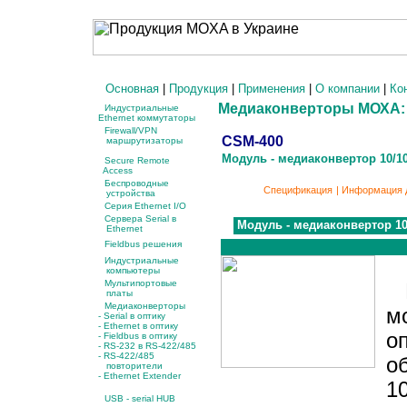
Основная
|
Продукция
|
Применения
|
О компании
|
Ко
Медиаконверторы МОХА: E
Индустриальные
Ethernet коммутаторы
Firewall/VPN
CSM-400
маршрутизаторы
Модуль - медиаконвертор 10/1
Secure Remote
Access
Беспроводные
Спецификация
|
Информация д
устройства
Серия Ethernet I/O
Сервера Serial в
Модуль - медиаконвертор 10
Ethernet
Fieldbus решения
Индустриальные
компьютеры
Мультипортовые
M
платы
Медиаконверторы
м
- Serial в оптику
-
Ethernet в оптику
о
-
Fieldbus в оптику
-
RS-232 в RS-422/485
-
RS-422/485
о
повторители
- Ethernet Extender
1
USB - serial HUB