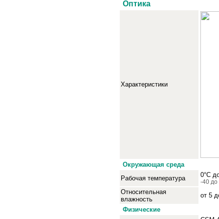
Оптика
Характеристики
О
кружающая среда
0°C д
Рабочая температура
-40 д
Относительная
от 5 
влажность
Физические