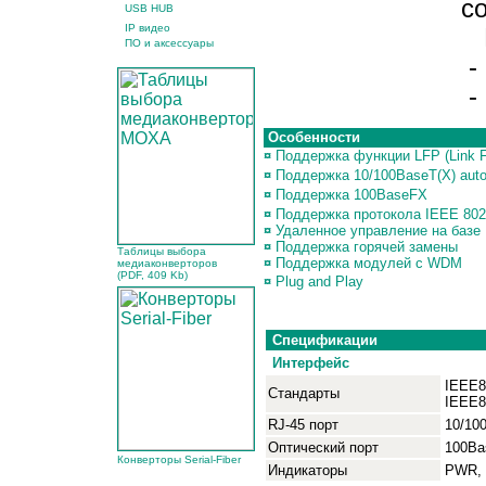
с
USB HUB
IP видео
К
ПО и аксессуары
- 
- 
Особенности
¤
Поддержка функции LFP (Link Fa
¤
Поддержка 10/100BaseT(X) auto-
¤
Поддержка 100BaseFX
¤
Поддержка протокола IEEE 80
¤
Удаленное управление на базе 
¤
Поддержка горячей замены
Таблицы выбора
¤
Поддержка модулей с WDM
медиаконверторов
(PDF, 409 Kb)
¤
Plug and Play
Спецификации
Интерфейс
IEEE8
Стандарты
IEEE8
RJ-45 порт
10/10
Оптический порт
100Ba
Конверторы Serial-Fiber
Индикаторы
PWR, F