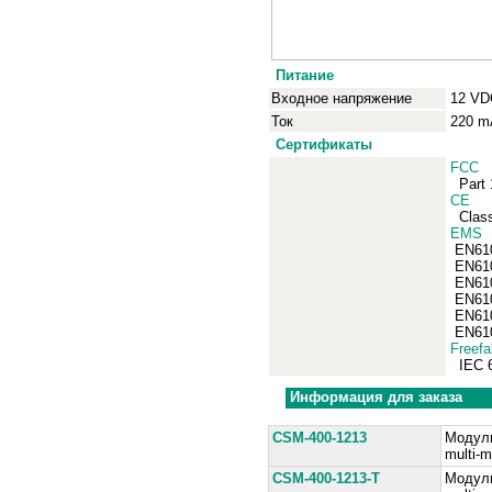
П
итание
Входное напряжение
12 VD
Ток
220 m
Сертификаты
FCC
Part 1
CE
Clas
EMS
EN610
EN6100
EN6100
EN6100
EN6100
EN6100
Freefa
IEC 
Информация для заказа
CSM-400
-1213
Модуль
multi-
CSM-400
-1213-T
Модуль