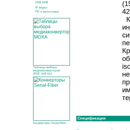
(1
USB HUB
IP видео
42
ПО и аксессуары
Ко
ин
си
пе
Кр
об
is
Таблицы выбора
медиаконверторов
не
(PDF, 409 Kb)
пр
им
те
Спецификации
Конверторы Serial-Fiber