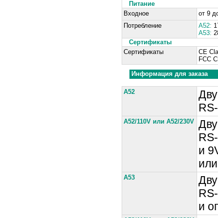
Питание
Входное
от 9 д
Потребление
A52:
1
A53:
2
Сертификаты
Сертификаты
CE Cl
FCC C
Информация для заказа
A52
Дву
RS-
A52/110V или A52/230V
Дву
RS-
и 9
или
A53
Дву
RS-
и о