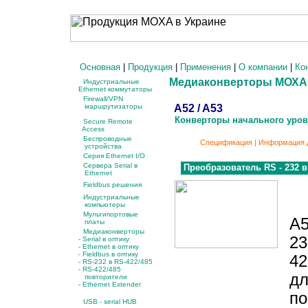
Основная
|
Продукция
|
Применения
|
О компании
|
Ко
Медиаконверторы МОХА
Индустриальные
Ethernet коммутаторы
Firewall/VPN
A52 / A53
маршрутизаторы
Конверторы начального уровн
Secure Remote
Access
Беспроводные
Спецификация
|
Информация д
устройства
Серия Ethernet I/O
Сервера Serial в
Преобразователь RS - 232 в 
Ethernet
Fieldbus решения
Индустриальные
компьютеры
Мультипортовые
А5
платы
Медиаконверторы
23
- Serial в оптику
-
Ethernet в оптику
-
Fieldbus в оптику
42
-
RS-232 в RS-422/485
-
RS-422/485
дл
повторители
- Ethernet Extender
по
USB - serial HUB