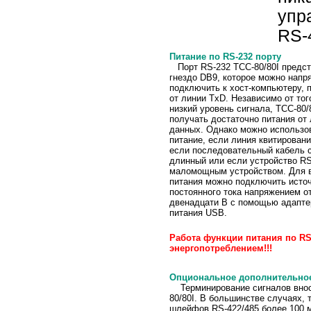
упр
RS-
Питание по RS-232 порту
Порт RS-232 TCC-80/80I предс
гнездо DB9, которое можно нап
подключить к хост-компьютеру, 
от линии TxD. Независимо от тог
низкий уровень сигнала, TCC-80/
получать достаточно питания от
данных. Однако можно использо
питание, если линия квитировани
если последовательный кабель 
длинный или если устройство RS
маломощным устройством. Для 
питания можно подключить источ
постоянного тока напряжением от
двенадцати В с помощью адапте
питания USB.
Работа функции питания по RS-
энергопотреблением!!!
Опциональное дополнительное
Терминирование сигналов вноси
80/80I. В большинстве случаях,
шлейфов RS-422/485 более 100 