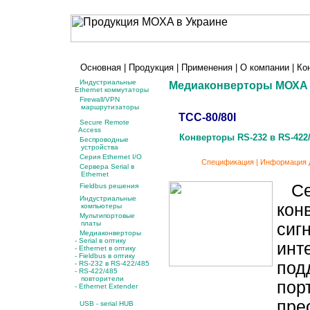
Основная
|
Продукция
|
Применения
|
О компании
|
Ко
Индустриальные
Медиаконверторы МОХА
Ethernet коммутаторы
Firewall/VPN
маршрутизаторы
TCC-80/80I
Secure Remote
Access
Конверторы RS-232 в RS-422/4
Беспроводные
устройства
Серия Ethernet I/O
Спецификация
|
Информация д
Сервера Serial в
Ethernet
Сер
Fieldbus решения
Индустриальные
кон
компьютеры
Мультипортовые
платы
сиг
Медиаконверторы
- Serial в оптику
инт
-
Ethernet в оптику
-
Fieldbus в оптику
под
-
RS-232 в RS-422/485
-
RS-422/485
повторители
пор
- Ethernet Extender
пре
USB - serial HUB