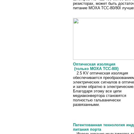
резисторах, может быть достато
питание MOXA TCC-80/80I лучше
Оптическая изоляция
(только MOXA TCC-80I)
2.5 KV оптическая изоляция
обеспечивается преобразование
электрических сигналов в оптич
и затем обратно в электрические
Благодаря этому все цепи
медиаконвертора становятся
полностью гальванически
развязанными.
Патентованная технология ин
питания порта
Использование мультиметра дл