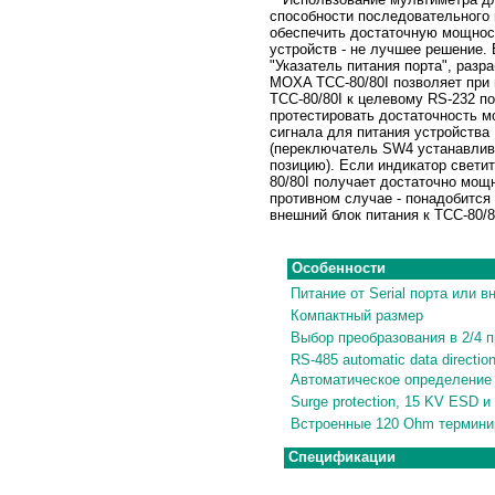
способности последовательного 
обеспечить достаточную мощнос
устройств - не лучшее решение.
"Указатель питания порта", разр
MOXA TCC-80/80I позволяет при
TCC-80/80I к целевому RS-232 п
протестировать достаточность 
сигнала для питания устройства
(переключатель SW4 устанавлив
позицию). Если индикатор светит
80/80I получает достаточно мощн
противном случае - понадобится
внешний блок питания к TCC-80/8
Особенности
Питание от Serial порта или 
Компактный размер
Выбор преобразования в 2/4 
RS-485 automatic data direction
Автоматическое определение
Surge protection, 15 KV ESD 
Встроенные
120 Ohm термини
Спецификации