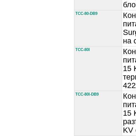
бло
TCC-80-DB9
Кон
пит
Sur
на 
TCC-80I
Кон
пит
15 
тер
422
TCC-80I-DB9
Кон
пит
15 
раз
KV 