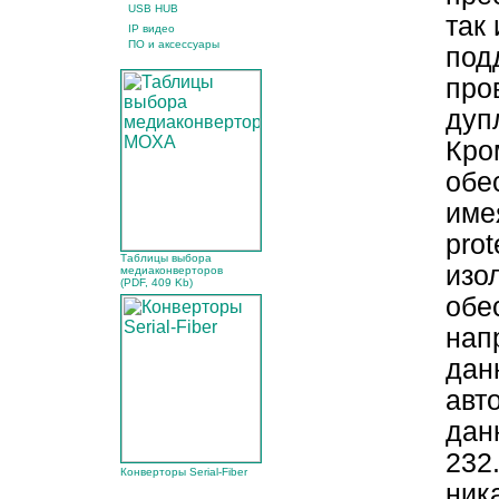
USB HUB
так
IP видео
ПО и аксессуары
под
про
дуп
Кро
обе
име
pro
Таблицы выбора
изо
медиаконверторов
(PDF, 409 Kb)
обе
нап
дан
авт
дан
232.
Конверторы Serial-Fiber
ник