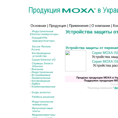
Основная
|
Продукция
|
Применения
|
О компании
|
Ко
Устройства защиты от 
Индустриальные
Ethernet коммутаторы
Firewall/VPN
маршрутизаторы
Secure Remote
Устройства защиты от перенапр
Access
Серия MOXA ISD
Беспроводные
устройства
Устройства защи
Серия Ethernet I/O
Серия MOXA ISD
Сервера Serial в
Устройства расш
Ethernet
- Внешние
-
Индустриальные
- Встраиваемые
Продажа продукции MOXA
в
Ук
- Терминальные
Поддержка продукции M
-
Беспроводные
-
ZigBee
Copyri
-
Комбинированные
Перевод компании
"
Ди
-
Surge protector
Fieldbus решения
Индустриальные
компьютеры
Мультипортовые
платы
Медиаконверторы