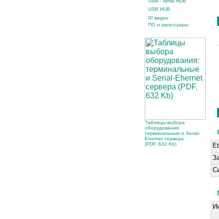
USB - serial HUB
USB HUB
IP видео
ПО и аксессуары
Таблицы выбора
оборудования:
терминальные и Serial-
Ehernet сервера
(PDF, 632 Kb)
Et
З
С
И