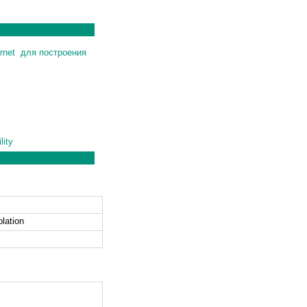
rnet для построения
lity
lation