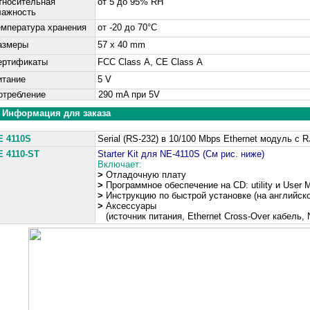
тносительная
от 5 до 95% RH
лажность
емпература хранения
от -20 до 70°C
азмеры
57 x 40 mm
ертификаты
FCC Class А, CE Class А
итание
5 V
требление
290 mA при 5V
Информация для заказа
E 4110S
Serial (RS-232) в 10/100 Mbps Ethernet модуль с 
E 4110-ST
Starter Kit для NE-4110S (См рис. ниже)
Включает:
>
Отладочную плату
>
Программное обеспечение на CD: utility и User 
>
Инструкцию по быстрой установке (на английск
>
Аксессуары
(источник питания, Ethernet Cross-Over кабель, 