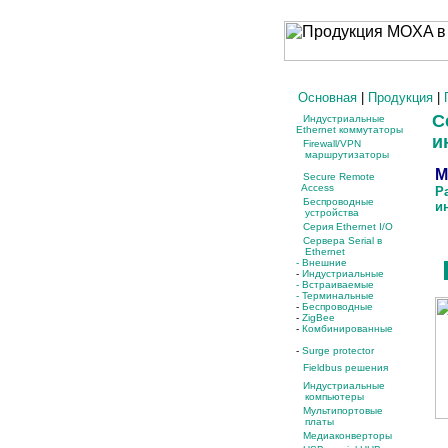
Основная
|
Продукция
|
Се
Индустриальные
Ethernet коммутаторы
ин
Firewall/VPN
маршрутизаторы
M
Secure Remote
Access
Ра
Беспроводные
инт
устройства
Серия Ethernet I/O
Сервера Serial в
Ethernet
- Внешние
-
Индустриальные
- Встраиваемые
- Терминальные
-
Беспроводные
-
ZigBee
-
Комбинированные
-
Surge protector
Fieldbus решения
Индустриальные
компьютеры
Мультипортовые
платы
Медиаконверторы