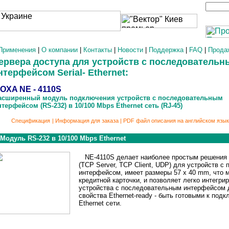
Применения
|
О компании
|
Контакты
|
Новости
|
Поддержка
|
FAQ
|
Прода
рвера доступа для устройств с последовательн
терфейсом Serial- Ethernet:
OXA NE - 4110S
сширенный модуль подключения устройств с последовательным
ерфейсом (RS-232) в 10/100 Mbps Ethernet сеть (RJ-45)
Спецификация
|
Информация для заказа
|
PDF файл описания на английском язы
Модуль RS-232 в 10/100 Mbps Ethernet
NE-4110S делает наиболее простым решения 
(TCP Server, TCP Client, UDP) для устройств 
интерфейсом, имеет размеры 57 x 40 mm, что 
кредитной карточки, и позволяет легко интегри
устройства с последовательным интерфейсом 
свойства Ethernet-ready - быть готовыми к под
Ethernet сети.