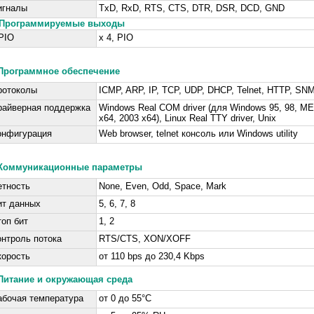
игналы
TxD, RxD, RTS, CTS, DTR, DSR, DCD, GND
Программируемые выходы
PIO
x 4, PIO
Программное обеспечение
ротоколы
ICMP, ARP, IP, TCP, UDP, DHCP, Telnet, HTTP, S
райверная поддержка
Windows Real COM driver (для Windows 95, 98, ME,
x64, 2003 x64), Linux Real TTY driver, Unix
онфигурация
Web browser, telnet консоль или Windows utility
Коммуникационные параметры
етность
None, Even, Odd, Space, Mark
ит данных
5, 6, 7, 8
топ бит
1, 2
онтроль потока
RTS/CTS, XON/XOFF
корость
от 110 bps до 230,4 Kbps
Питание и окружающая среда
абочая температура
от 0 до 55°C