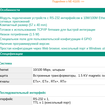
Подробнее о NE-4110S ->>
Особенности
Модуль подключения устройств с RS-232 интерфейсом в 10M/100M Ethe
сетевых приложений
Компактный размер (57 x 40 mm)
Готовое к использованию TCP/IP firmware для быстрой интеграции
Низкое потребление (1.5 W)
Специальное поле для пользовательской конфигурации 4 GPIO
Наличие программируемой версии.
Простая конфигурация через Web browser, консольный порт и Windows uti
Спецификации
Система
hernet
10/100 Mbps, штырьки
ащита
Встроенные трансформаторы, 1.5 KV magnetic iso
игналы
ETx+, ETx-, RTx+, RTx-
Последовательный интерфейс
нтерфейс
RS-232 x 1,
TTL x 1 (консольный порт)