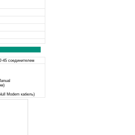
RJ-45 соединителем
Manual
ом)
Null Modem кабель)