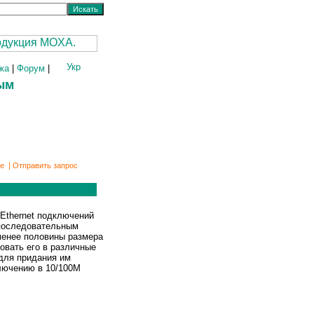
жа
|
Форум
|
ым
ке
|
Отправить запрос
Ethernet подключений
с последовательным
менее половины размера
ровать его в различные
для придания им
ключению в 10/100M