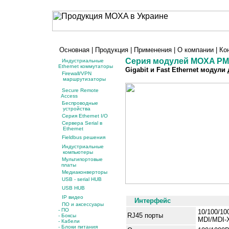
Основная
|
Продукция
|
Применения
|
О компании
|
Ко
Серия модулей MOXA PM
Индустриальные
Ethernet коммутаторы
Gigabit и Fast Ethernet модул
Firewall/VPN
маршрутизаторы
Secure Remote
Access
Беспроводные
устройства
Серия Ethernet I/O
Сервера Serial в
Ethernet
Fieldbus решения
Индустриальные
компьютеры
Мультипортовые
платы
Медиаконверторы
USB - serial HUB
USB HUB
IP видео
Интерфейс
ПО и аксессуары
- ПО
10/100/10
RJ45 порты
- Боксы
MDI/MDI-X
- Кабели
- Блоки питания