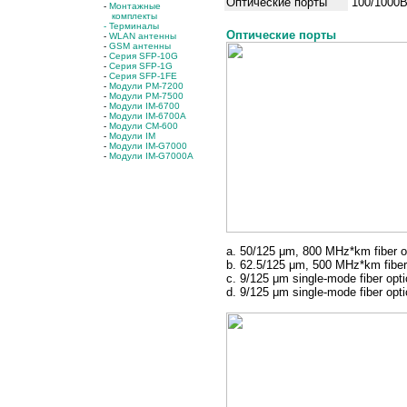
Оптические порты
100/1000
-
Монтажные
комплекты
- Терминалы
Оптические порты
-
WLAN антенны
-
GSM антенны
-
Серия SFP-10G
-
Серия SFP-1G
-
Серия SFP-1FE
-
Модули PM-7200
-
Модули PM-7500
-
Модули IM-6700
-
Модули IM-6700A
-
Модули CM-600
-
Модули IM
-
Модули IM-G7000
-
Модули IM-G7000A
a. 50/125 μm, 800 MHz*km fiber o
b. 62.5/125 μm, 500 MHz*km fiber
c. 9/125 μm single-mode fiber opti
d. 9/125 μm single-mode fiber opt