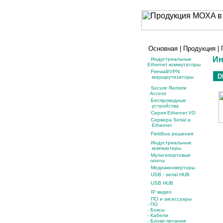
Основная
|
Продукция
|
Ин
Индустриальные
Ethernet коммутаторы
Firewall/VPN
D
маршрутизаторы
Secure Remote
Access
Беспроводные
устройства
Серия Ethernet I/O
Сервера Serial в
Ethernet
Fieldbus решения
Индустриальные
компьютеры
Мультипортовые
платы
Медиаконверторы
USB - serial HUB
USB HUB
IP видео
ПО и аксессуары
- ПО
- Боксы
- Кабели
- Блоки питания