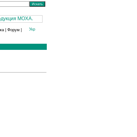
жа
|
Форум
|