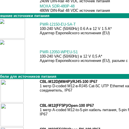
240W DIN-Rail 48 VDC источник питания
MOXA SDR-480P-48
480W DIN-Rail 48 VDC источник питания
ешние источники питания
PWR-12150-EU-SA-T
100-240 VAC (50/60Hz) 0.6 A в 12 V 1.5 A*
Адаптер Европейского исполнения (EU)
PWR-12050-WPEU-S1
100-240 VAC (50/60Hz) в 12 V 0,5 A*
Адаптер Европейского исполнения (EU), разъем с
бели для источников питания
CBL-M12D(MM4P)/RJ45-100 IP67
1 метр D-coded M12-в-RJ45 Cat-5C UTP Ethernet ка
соединитель, IP67
CBL-M12(FF5P)/Open-100 IP67
1 метр A-coded M12-to-5-pin кабель питания, 5-pin
IP67