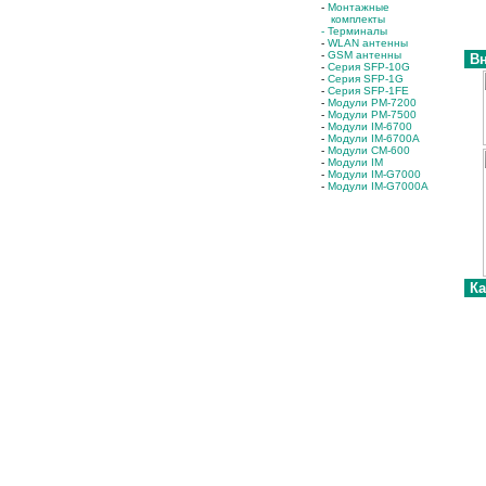
-
Монтажные
комплекты
- Терминалы
-
WLAN антенны
-
GSM антенны
Вн
-
Серия SFP-10G
-
Серия SFP-1G
-
Серия SFP-1FE
-
Модули PM-7200
-
Модули PM-7500
-
Модули IM-6700
-
Модули IM-6700A
-
Модули CM-600
-
Модули IM
-
Модули IM-G7000
-
Модули IM-G7000A
Ка