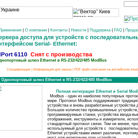
Применения
|
О компании
|
Контакты
|
Новости
|
Поддержка
|
FAQ
|
Прода
рвера доступа для устройств с последовательн
терфейсом Serial- Ethernet:
Port 6110
Снят с производства
нопортовый шлюз Ethernet в RS-232/422/485 ModBus
Спецификация
|
Информация для заказа
|
PDF файл описания на английском язы
Однопортовый шлюз Ethernet в RS-232/422/485 ModBus
Полная интеграция Ethernet и Serial Mo
Modbus - один из наиболее популярных проток
мире. Протокол Modbus поддерживает традицио
устройства и вновь разработанные устройства д
Большое количество промышленных устройств, 
программируемые станки, устройства ввода-вы
отображения, инструменты и измерители, испо
стандартный протокол связи. Тем не менее, пр
используемый для устройств с последовател
Ethernet устройствами имеет различия, поэтом
мост для интеграции этих устройств.