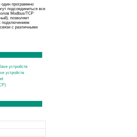
и один программно
огут подсоединиться все
околов Modbus/TCP
ный), позволяет
t подключением
связи с различными
lave устройств
ve устройств
et
CP)