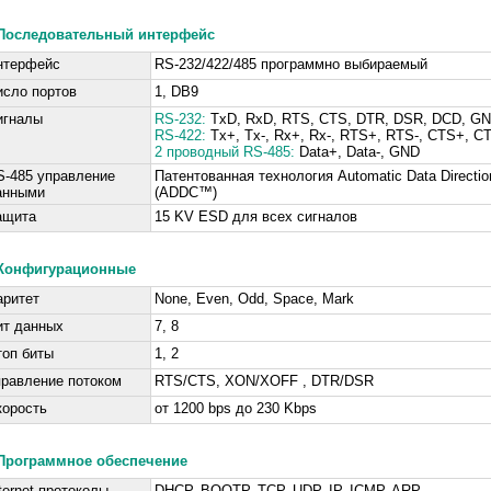
Последовательный интерфейс
нтерфейс
RS-232/422/485 программно выбираемый
исло портов
1, DB9
игналы
RS-232:
TxD, RxD, RTS, CTS, DTR, DSR, DCD, G
RS-422:
Tx+, Tx-, Rx+, Rx-, RTS+, RTS-, CTS+, C
2 проводный RS-485:
Data+, Data-, GND
S-485 управление
Патентованная технология Automatic Data Direction
анными
(ADDC™)
ащита
15 KV ESD для всех сигналов
Конфигурационные
аритет
None, Even, Odd, Space, Mark
ит данных
7, 8
топ биты
1, 2
правление потоком
RTS/CTS, XON/XOFF , DTR/DSR
корость
от 1200 bps до 230 Kbps
Программное обеспечение
ternet протоколы
DHCP, BOOTP, TCP, UDP, IP, ICMP, ARP