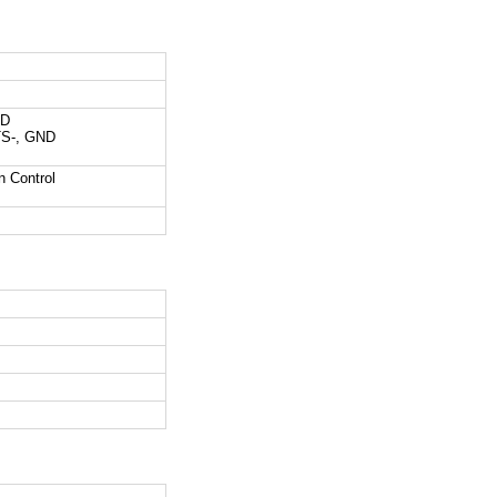
ND
TS-, GND
 Control