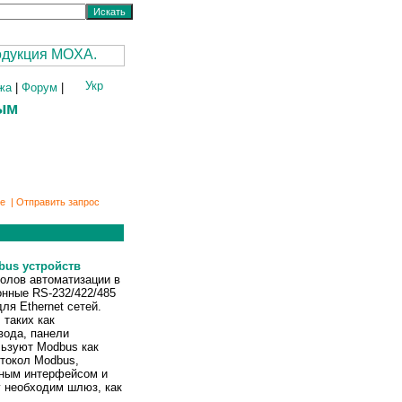
жа
|
Форум
|
ым
ке
|
Отправить запрос
dbus устройств
олов автоматизации в
нные RS-232/422/485
ля Ethernet сетей.
таких как
вода, панели
льзуют Modbus как
отокол Modbus,
ьным интерфейсом и
у необходим шлюз, как