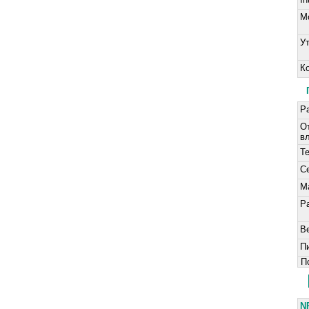
M
У
К
Р
О
в
Т
С
М
Р
В
П
По
N