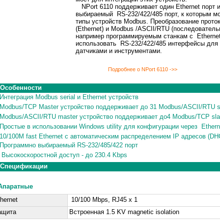
NPort 6110 поддерживает один Ethernet порт 
выбираемый RS-232/422/485 порт, к которым м
типы устройств Modbus. Преобразование прот
(Ethernet) и Modbus /ASCII/RTU (последователь
например программируемым станкам с Etherne
использовать RS-232/422/485 интерфейсы для 
датчиками и инструментами.
Подробнее о NPort 6110 ->>
Особенности
Интеграция Modbus serial и Ethernet устройств
Modbus/TCP Master устройство поддерживает до 31 Modbus/ASCII/RTU s
Modbus/ASCII/RTU master устройство поддерживает до4 Modbus/TCP sla
Простые в использовании Windows utility для конфигурации через Ethern
10/100M fast Ethernet с автоматическим распределением IP адресов (DH
Программно выбираемый RS-232/485/422 порт
Высокоскоростной доступ - до 230.4 Kbps
Спецификации
Апаратные
hernet
10/100 Mbps, RJ45 x 1
ащита
Встроенная 1.5 KV magnetic isolation