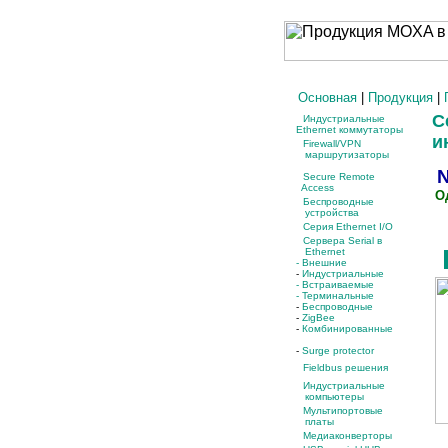
Основная
|
Продукция
|
Се
Индустриальные
Ethernet коммутаторы
ин
Firewall/VPN
маршрутизаторы
N
Secure Remote
Access
Од
Беспроводные
устройства
Серия Ethernet I/O
Сервера Serial в
Ethernet
- Внешние
-
Индустриальные
- Встраиваемые
- Терминальные
-
Беспроводные
-
ZigBee
-
Комбинированные
-
Surge protector
Fieldbus решения
Индустриальные
компьютеры
Мультипортовые
платы
Медиаконверторы