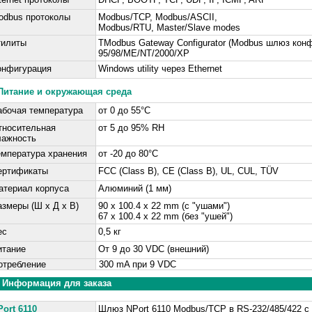
odbus протоколы
Modbus/TCP, Modbus/ASCII,
Modbus/RTU, Master/Slave modes
тилиты
TModbus Gateway Configurator (Modbus шлюз кон
95/98/ME/NT/2000/XP
онфигурация
Windows utility через Ethernet
Питание и окружающая среда
абочая температура
от 0 до 55°C
тносительная
от 5 до 95% RH
лажность
емпература хранения
от -20 до 80°C
ертификаты
FCC (Class B), CE (Class B), UL, CUL, TÜV
атериал корпуса
Алюминий (1 мм)
азмеры (Ш х Д х В)
90 x 100.4 x 22 mm (с "ушами")
67 x 100.4 x 22 mm (без "ушей")
ес
0,5 кг
итание
От 9 до 30 VDC (внешний)
требление
300 mA при 9 VDC
Информация для заказа
Port 6110
Шлюз NPort 6110 Modbus/TCP в RS-232/485/422 