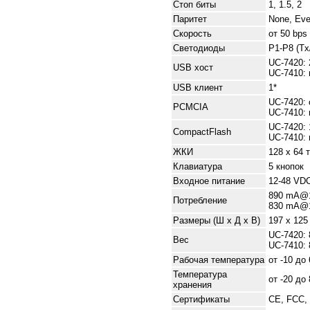
Стоп биты
1, 1.5, 2
Паритет
None, Eve
Скорость
от 50 bps
Светодиоды
P1-P8 (Tx
UC-7420: 
USB хост
UC-7410:
USB клиент
1*
UC-7420: 
PCMCIA
UC-7410:
UC-7420: 
CompactFlash
UC-7410:
ЖКИ
128 x 64 
Клавиатура
5 кнопок
Входное питание
12-48 VD
890 mA@1
Потребление
830 mA@1
Размеры (Ш x Д x В)
197 x 125
UC-7420: 
Вес
UC-7410: 
Рабочая температура
от -10 до
Температура
от -20 до
хранения
Сертификаты
CE, FCC, 