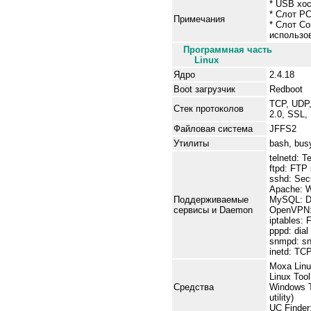
* USB хо
* Слот P
Примечания
* Слот C
использо
Программная часть
Linux
Ядро
2.4.18
Boot загрузчик
Redboot
TCP, UDP,
Стек протоколов
2.0, SSL,
Файловая система
JFFS2
Утилиты
bash, busy
telnetd: T
ftpd: FTP
sshd: Secu
Apache: W
Поддерживаемые
MySQL: Da
сервисы и Daemon
OpenVPN: 
iptables: 
pppd: dial
snmpd: s
inetd: TC
Moxa Linu
Linux Too
Средства
Windows T
utility)
UC Finder: