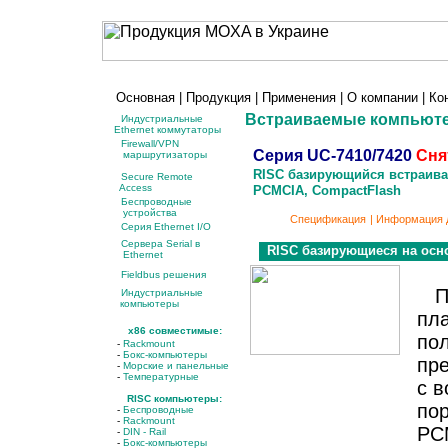
Основная
|
Продукция
|
Применения
|
О компании
|
Ко
Встраиваемые компьют
Индустриальные
Ethernet коммутаторы
Firewall/VPN
Серия UC-7410/7420
Сня
маршрутизаторы
RISC базирующийся встраивае
Secure Remote
Access
PCMCIA, CompactFlash
Беспроводные
устройства
Спецификация
|
Информация д
Серия Ethernet I/O
Сервера Serial в
RISC базирующиеся на основ
Ethernet
Fieldbus решения
П
Индустриальные
компьютеры
пл
x86 совместимые:
по
-
Rackmount
-
Бокс-компьютеры
пр
-
Морские и панельные
-
Температурные
с 
RISC компьютеры:
пор
-
Беспроводные
-
Rackmount
PCM
-
DIN - Rail
-
Бокс-компьютеры