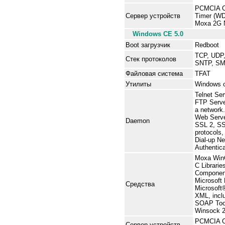
PCMCIA Ca
Сервер устройств
Timer (WD
Moxa 2G N
Windows CE 5.0
Boot загрузчик
Redboot
TCP, UDP,
Стек протоколов
SNTP, SMT
Файловая система
TFAT
Утилиты
Windows c
Telnet Ser
FTP Server
a network.
Web Serve
Daemon
SSL 2, SS
protocols
Dial-up N
Authentic
Moxa Win
C Librarie
Componen
Microsoft
Средства
Microsof
XML, inc
SOAP Tool
Winsock 2
PCMCIA Ca
Сервер устройств