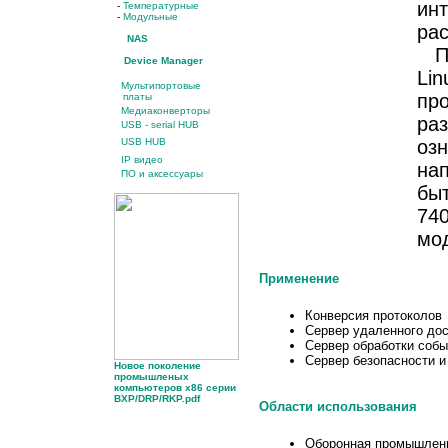
ин
-
Температурные
-
Модульные
ра
NAS
Пр
Device Manager
Lin
Мультипортовые
пр
платы
Медиаконверторы
раз
USB - serial HUB
озн
USB HUB
IP видео
на
ПО и аксессуары
бы
74
мо
Применение
Конверсия протоколов
Сервер удаленного до
Сервер обработки собы
Сервер безопасности и 
Новое поколение
промышленых
компьютеров x86 серии
BXP/DRP/RKP.pdf
Области использования
Оборонная промышлен