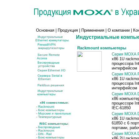
Основная
|
Продукция
|
Применения
|
О компании
|
Ко
Индустриальные компь
Индустриальные
Ethernet коммутаторы
Firewall/VPN
Rackmount компьютеры
маршрутизаторы
Серия MOXA 
Secure Remote
Access
x86 1U rackmo
Беспроводные
процессора In
устройства
интерфейсом
Серия Ethernet I/O
Серия MOXA 
Сервера Serial в
x86 1U rackmo
Ethernet
процессора In
Fieldbus решения
интерфейсом
Индустриальные
Серия MOXA 
компьютеры
x86 компьютер
x86 совместимые:
процессоре In
-
Rackmount
IEC-61850
-
Бокс-компьютеры
Серия MOXA 
-
Морские и панельные
-
Температурные
x86 1U rackmo
61850 с 6 пор
RISC компьютеры:
-
Беспроводные
портами, рабо
-
Rackmount
Серия MOXA 
-
DIN - Rail
-
Бокс-компьютеры
x86 2U rackmo