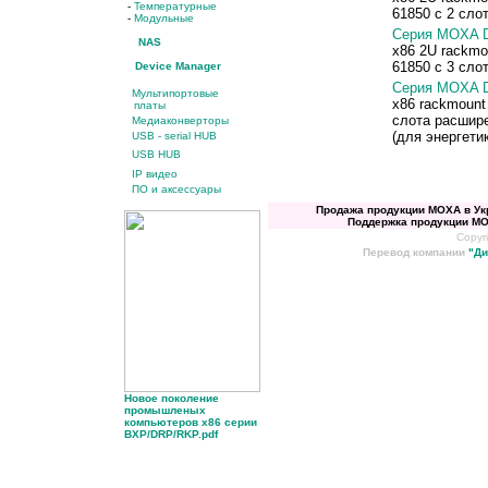
-
Температурные
61850 с 2 сло
-
Модульные
Серия MOXA 
NAS
x86 2U rackmo
61850 с 3 сло
Device Manager
Серия MOXA 
Мультипортовые
x86 rackmount 
платы
слота расшире
Медиаконверторы
(для энергети
USB - serial HUB
USB HUB
IP видео
ПО и аксессуары
Продажа продукции MOXA
в
Ук
Поддержка продукции M
Copyri
Перевод компании
"
Ди
Новое поколение
промышленых
компьютеров x86 серии
BXP/DRP/RKP.pdf