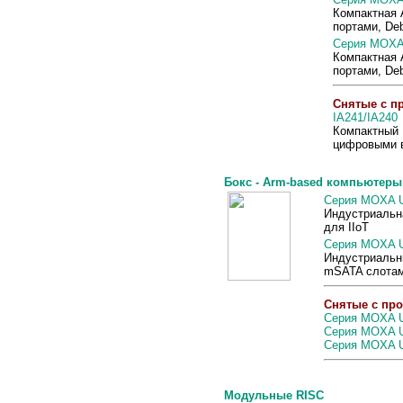
Компактная 
портами, De
Серия
MOX
Компактная 
портами, De
Сняты
е
с п
IA241/IA240
Компактный 
цифровыми в
Бокс - Arm-based компьютеры
Серия
MOXA
Индустриальн
для IIoT
Серия MOXA 
Индустриальны
mSATA слотам
Снятые с про
Серия MOXA U
Серия MOXA 
Серия MOXA U
Модульные RISC