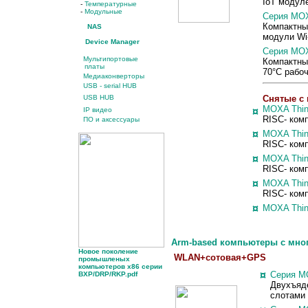
IoT модул
-
Температурные
-
Модульные
Серия
MOX
Компактные
NAS
модули Wi
Device Manager
Серия
MOX
Мультипортовые
Компактные
платы
70°C рабо
Медиаконверторы
USB - serial HUB
USB HUB
Снятые с 
MOXA Thin
IP видео
¤
RISC- ком
ПО и аксессуары
¤
MOXA Thin
RISC- комп
¤
MOXA Thin
RISC- ком
¤
MOXA Thin
RISC- ком
¤
MOXA Thin
Arm-based
компьютеры с мно
Новое поколение
WLAN+сотовая+GPS
промышленых
компьютеров x86 серии
¤
Серия M
BXP/DRP/RKP.pdf
Двухъяде
слотами 