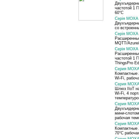
Двухъядерны
частотой 1 
60°C
Серія MOX
Двухъядерны
со встроенны
Серія MOX
Расширенны
MQTT/Azure/
Серія MOX
Расширенные
частотой 1 
ThingsPro Ed
Серия
MOXA
Компактные 
Wi-Fi,
рабоч
Серия
MOX
Ш
люз IIoT н
Wi-Fi,
4 пор
температуро
Сер
и
я
MOX
Дв
у
х
ъ
ядерн
м
и
н
и
-слотом
р
а
боча
я
тем
Серия
MOX
Компактные A
70°C рабоча
Серия
MOX