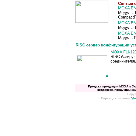
Сняты
е
с
MOXA EM
Модуль- R
CompactF
MOXA EM
Модуль- R
MOXA EM
Модуль-RI
RISC сервер конфигурации ус
MOXA FLI-12
RISC базирую
соединителя
¤
Продажа продукции MOXA
в
Ук
Поддержка продукции M
Copyri
Перевод компании
"
Ди