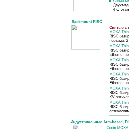
¤
Серия M
Двухъяде
4 слотам
Rackmount RISC
Снятые с 
MOXA Thin
RISC бази
портами, 2
MOXA Thin
RISC бази
Ethernet п
MOXA Thin
RISC бази
Ethernet п
MOXA Thin
RISC бази
Ethernet п
MOXA Think
RISC бази
KV оптичес
MOXA Thin
RISC бази
оптическим
Индустриальные Arm-based, DIN
Серія MOX