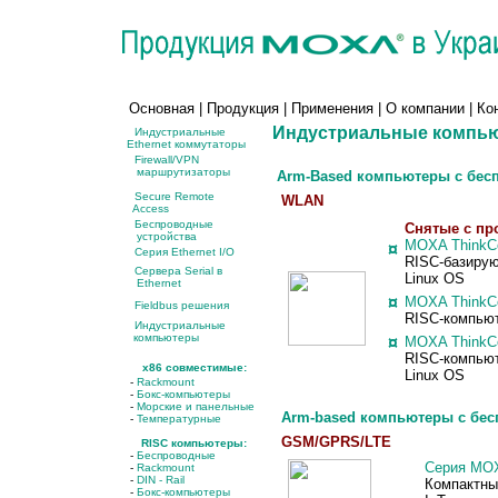
Основная
|
Продукция
|
Применения
|
О компании
|
Ко
Индустриальные
компью
Индустриальные
Ethernet коммутаторы
Firewall/VPN
маршрутизаторы
Arm-Based компьютеры с бе
Secure Remote
WLAN
Access
Беспроводные
Снятые с пр
устройства
MOXA ThinkC
¤
Серия Ethernet I/O
RISC-базирую
Сервера Serial в
Linux OS
Ethernet
¤
MOXA ThinkC
Fieldbus решения
RISC-компьют
Индустриальные
компьютеры
¤
MOXA ThinkC
RISC-компьют
x86 совместимые:
Linux OS
-
Rackmount
-
Бокс-компьютеры
-
Морские и панельные
Arm-based компьютеры с бе
-
Температурные
GSM/GPRS/LTE
RISC компьютеры:
-
Беспроводные
Серия
MOX
-
Rackmount
-
DIN - Rail
Компактны
-
Бокс-компьютеры