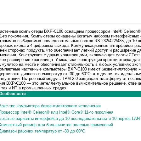
тенные компьютеры BXP-C100 оснащены процессором Intel® Celeron® и
11-го поколения. Компьютеры оснащены богатым набором интерфейсных 
граммно выбираемых последовательных портов RS-232/422/485, до 10 пор
ровых входа и 4 цифровых выхода. Коммуникационные интерфейсы рас
ней сторонах продукта, что обеспечивает легкий доступ и расширение 
менения. Конструкция с двумя хранилищами, включающая слоты CFast 
кое расширение хранилища. Уникальная конструкция крышки отсека для
умулятор на месте и обеспечивает стабильность в любых условиях эксп
мпактные настенные компьютеры BXP-C100 имеют безвентиляторную к
ерживают диапазон температур от -30 до 60°C, что делает их идеальн
плуатации. Встроенный модуль TPM 2.0 защищает платформу от несанк
ия BXP-C100 — это интеллектуальное вычислительное решение, отвеч
 так и ИТ в промышленных средах.
Особенности
Бокс-тип компьютера безвентиляторного исполнения
Процессор Intel® Celeron® или Intel® Core® 11-го покоління
Богатые варианты интерфейса до 10 последовательных и 10 портов LAN
Компактный размер для большинства полевых применений
Диапазон рабочих температур от -30 до 60°C