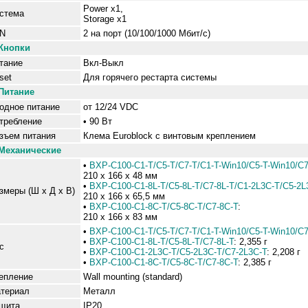
Power x
1
,
стема
Storage x1
N
2 на порт (10/100/1000 Мбит/с)
Кнопки
тание
Вкл
-В
ы
к
л
set
Для горячего рестарта системы
Питание
одное питание
от
12/24 VDC
требление
•
9
0 Вт
зъем
питания
Клема Euroblock
с винтовым креплением
Механические
•
BXP-C100-C1-T/C5-T/C7-T/C1-T-Win10/C5-T-Win10/C7
210 x 166 x 48 мм
•
BXP-C100-C1-8L-T/C5-8L-T/C7-8L-T/C1-2L3C-T/C5-2L
змеры (Ш x Д x В)
210 x 166 x 65,5 мм
•
BXP-C100-C1-8C-T/C5-8C-T/C7-8C-T
:
210 x 166 x 83 мм
•
BXP-C100-C1-T/C5-T/C7-T/C1-T-Win10/C5-T-Win10/C7
•
BXP-C100-C1-8L-T/C5-8L-T/C7-8L-T
:
2,355 г
с
•
BXP-C100-C1-2L3C-T/C5-2L3C-T/C7-2L3C-T
:
2,208 г
•
BXP-C100-C1-8C-T/C5-8C-T/C7-8C-T
:
2,385 г
епление
Wall mounting (standard)
териал
Металл
щита
IP
2
0