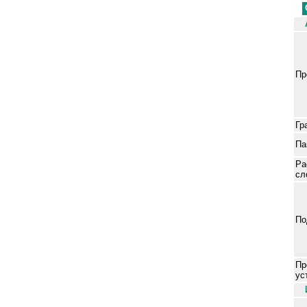
Пр
Гр
Па
Р
а
сл
П
о
Пр
ус