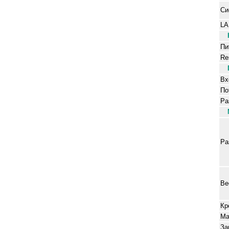
Си
LA
Пи
Re
Вх
По
Ра
Ра
Ве
Кр
Ма
З
а