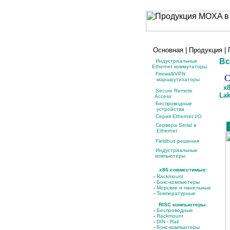
Основная
|
Продукция
|
Вс
Индустриальные
Ethernet коммутаторы
Firewall/VPN
С
маршрутизаторы
x
Secure Remote
La
Access
Беспроводные
устройства
Серия Ethernet I/O
Сервера Serial в
Ethernet
Fieldbus решения
Индустриальные
компьютеры
x86 совместимые:
-
Rackmount
-
Бокс-компьютеры
-
Морские и панельные
-
Температурные
RISC компьютеры:
-
Беспроводные
-
Rackmount
-
DIN - Rail
-
Бокс-компьютеры