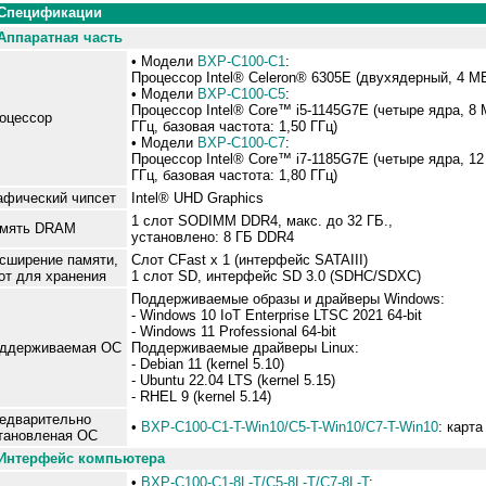
Спецификации
Аппаратная часть
• Модели
BXP-C100-C1
:
Процессор Intel® Celeron® 6305E (
дв
ух
ядерн
ы
й
, 4 М
•
Модели
BXP-C100-C5
:
Процессор Intel® Core™ i5-1145G7E (четыре ядра, 8 
оцессор
ГГц, базовая частота: 1,50 ГГц)
•
Модели
BXP-C100-C7
:
Процессор Intel® Core™ i7-1185G7E (четыре ядра, 12
ГГц, базовая частота: 1,80 ГГц)
афический ч
и
псет
Intel® UHD Graphics
1 слот SODIMM DDR4, макс. до 32 ГБ.,
мять
DRAM
установлено
:
8
ГБ DDR4
с
ширен
ие
памят
и
,
Слот CFast x 1 (интерфейс SATAIII)
от для хранения
1 слот SD, интерфейс SD 3.0 (SDHC/SDXC)
Поддерживаемые образы и драйверы
Windows:
- Windows 10 IoT Enterprise LTSC 2021 64-bit
- Windows 11 Professional 64-bit
ддерживаемая
ОС
Поддерживаемые драйверы Linux
:
- Debian 11 (kernel 5.10)
- Ubuntu 22.04 LTS (kernel 5.15)
- RHEL 9 (kernel 5.14)
едварительно
•
BXP-C100-C1-T-Win10/C5-T-Win10/C7-T-Win10
:
к
арта
тановленая ОС
Интерфейс компьютера
•
BXP-C100-C1-8L-T/C5-8L-T/C7-8L-T
: