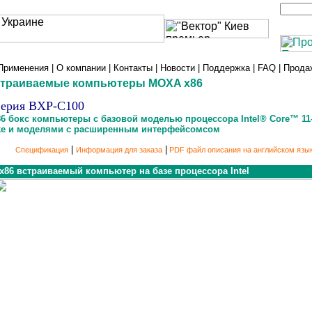
Применения
|
О компании
|
Контакты
|
Новости
|
Поддержка
|
FAQ
|
Прода
тр
аиваемые
компьютеры MOXA x86
ерия
BXP
-С1
00
86 бокс компьютеры с базовой моделью процессора Intel® Core™ 11-
ke и моделями с расширенным интерфейсомсом
|
|
Спецификация
Информация для заказа
PDF файл описания на английском язы
x86
встраиваемый компьютер на базе процессора Intel