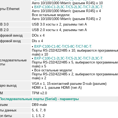
Авто 10/100/1000 Мбит/с (
разъем RJ45) x 10
•
BXP-C100-C1-2L3C-T/C5-2L3C-T/C7-2L3C-T
:
рты Ethernet
Авто 10/100/1000 Мбит/с (
разъем RJ45) x 4
Все остальные модели:
Авто 10/100/1000 Мбит/с (
разъем RJ45) x 2
B 3.0
USB 3.0 хосты x
2
,
разъемы тип A
SB
2
.0
USB
2
.0 хосты x
4
,
разъемы тип A
фровой виход
DOs x
4
фровой вход
DIs x
4
•
BXP-C100-C1-8C-T/C5-8C-T/C7-8C-T:
Порты RS-232/422/485 x 10,
выбираются программны
male) x 10
•
BXP-C100-C1-2L3C-T/C5-2L3C-T/C7-2L3C-T:
следовательные
Порты RS-232/422/485 x 5,
выбираются программным
рты
male) x 5
•
Все остальные модели:
Порты RS-232/422/485 x 2,
выбираются программным
male) x 2
VGA x 1, 15-контактний
разъем D-sub (
разъем)
део выход
HDMI x 1,
разъем HDMI (тип A)
PM
TPM v2.0
Последовательные порты
(Serial)
- параметры
зъем
DB9 male
ты данных
5, 6, 7, 8
оп биты
1, 1.5, 2