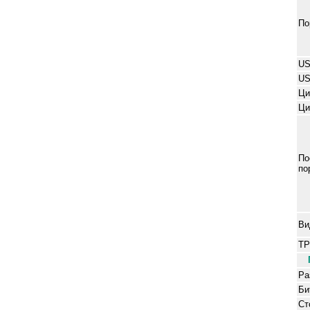
По
US
U
Ци
Ци
По
по
Ви
T
Ра
Би
Ст