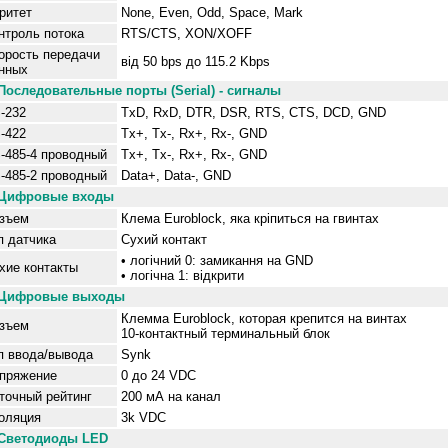
ритет
None, Even, Odd, Space, Mark
нтроль потока
RTS/CTS, XON/XOFF
оро
сть передач
и
від
50 bps до 115.2 Kbps
н
ны
х
Последовательные порты
(Serial)
- сигналы
-232
TxD, RxD, DTR, DSR, RTS, CTS, DCD, GND
-422
Tx+, Tx-, Rx+, Rx-, GND
-485-4
проводный
Tx+, Tx-, Rx+, Rx-, GND
-485-2
проводный
Data+, Data-, GND
Цифровые входы
зъем
Клема Euroblock, яка кріпиться на гвинтах
п датчика
Сухий контакт
•
л
огічний 0: замикання на GND
хие контакты
•
л
огі
чна
1:
в
ідкрити
Цифровые выходы
К
лемма Euroblock, которая крепится на винтах
зъем
10-контактный
терминальный блок
п ввода/вывода
Synk
пряжение
0
до
24 VDC
точный рейтинг
200 мА на канал
оляция
3k VDC
Светодиоды
LED