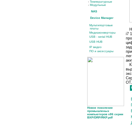
-
Температурные
-
Модульные
NAS
Device Manager
Мультипортовые
платы
Нас
Медиаконверторы
i7 
USB - serial HUB
про
USB HUB
циф
зад
IP видео
при
ПО и аксессуары
лег
акк
Ко
выд
экс
Сер
OT,
Новое поколение
промышленых
компьютеров x86 серии
BXP/DRP/RKP.pdf