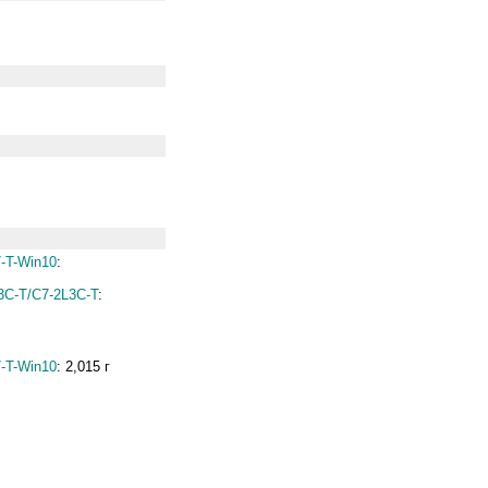
-T-Win10
:
3C-T/C7-2L3C-T
:
-T-Win10
:
2,015 г