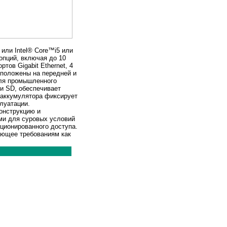
ли Intel® Core™i5 или
опций, включая до 10
тов Gigabit Ethernet, 4
положены на передней и
для промышленного
и SD, обеспечивает
 аккумулятора фиксирует
луатации.
онструкцию и
ыми для суровых условий
ционированного доступа.
ающее требованиям как